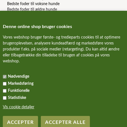
Bedste foder til voksne hunde
Bedste foder til ældre hunde
Bedste kornfri hundefoder
Bedste allergi hundefoder
Denne online shop bruger cookies
Bedste slanke hundefoder
Bedste dåsemad til hunde
Vores webshop bruger første- og tredieparts cookies til at optimere
Billigste hundefoder mærker
brugeroplevelsen, analysere kundeadfærd og markedsføre vores
Bedste billige hundefoder
produkter f.eks. på sociale medier (retargeting). Du kan altid ændre
Hundefoder anmeldelser & reviews
eller tilbagetrække din tilladelse til brugen af cookies på vores
webshop.
FORSIDE
Nødvendige
NYHEDER
Markedsføring
ALLE TILBUD
Funktionelle
Statistiske
KURV
Vis cookie detaljer
Copyright Hundefoder.dk