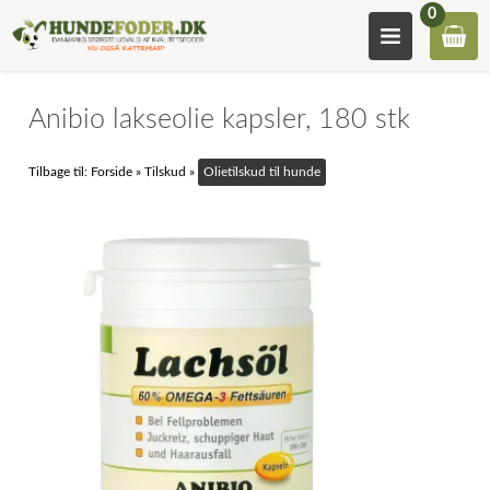
0
Anibio lakseolie kapsler, 180 stk
Tilbage til:
Forside
»
Tilskud
»
Olietilskud til hunde