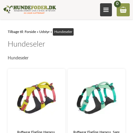
0
Tilbage til:
Forside
»
Udstyr
»
Hundeseler
Hundeseler
Hundeseler
Ruffwear Flagline Harness,
Ruffwear Flagline Harness, Sage