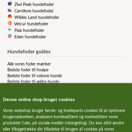
Ziwi Peak hundefoder
Carnilove hundefoder
Wildes Land hundefoder
Vetcur hundefoder
Pala hundefoder
Eden hundefoder
Hundefoder guides
Alle vores foder mærker
Bedste foder til hvalpe
Bedste foder til voksne hunde
Bedste foder til ældre hunde
Bedste kornfri hundefoder
Bedste allergi hundefoder
Denne online shop bruger cookies
Bedste slanke hundefoder
Bedste dåsemad til hunde
Vores webshop bruger første- og tredieparts cookies til at optimere
Billigste hundefoder mærker
brugeroplevelsen, analysere kundeadfærd og markedsføre vores
Bedste billige hundefoder
Hundefoder anmeldelser & reviews
produkter f.eks. på sociale medier (retargeting). Du kan altid ændre
eller tilbagetrække din tilladelse til brugen af cookies på vores