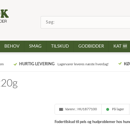
BEHOV
SMAG
TILSKUD
GODBIDDER
KAT 🆕
HURTIG LEVERING
KØ
jem
Lagervarer leveres næste hverdag!
220g
Varenr.:
HU1877100
På lager
Fodertilskud til pels og hudproblemer hos hund