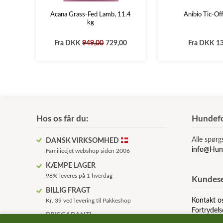
Acana Grass-Fed Lamb, 11.4
Anibio Tic-Of
kg
Fra
DKK
949,00
729,00
Fra
DKK 13
Hos os får du:
Hundefo
Alle spørg
DANSK VIRKSOMHED
info@Hun
Familieejet webshop siden 2006
KÆMPE LAGER
98% leveres på 1 hverdag
Kundese
BILLIG FRAGT
Kontakt o
Kr. 39 ved levering til Pakkeshop
Fortrydels
PRISGARANTI
Om os