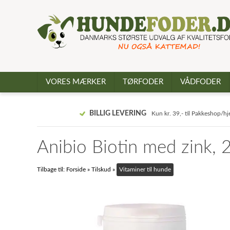
VORES MÆRKER
TØRFODER
VÅDFODER
BILLIG LEVERING
Kun kr. 39,- til Pakkeshop/h
Anibio Biotin med zink, 
Tilbage til:
Forside
»
Tilskud
»
Vitaminer til hunde