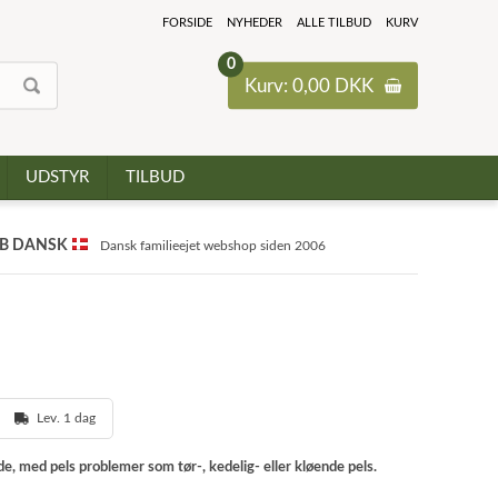
FORSIDE
NYHEDER
ALLE TILBUD
KURV
0
Kurv: 0,00 DKK
UDSTYR
TILBUD
B DANSK
Dansk familieejet webshop siden 2006
Lev. 1 dag
e, med pels problemer som tør-, kedelig- eller kløende pels.