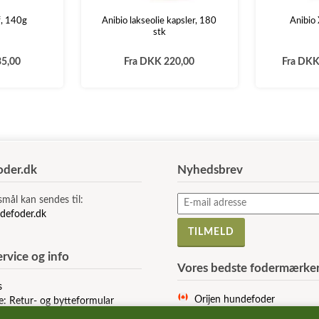
f, 140g
Anibio lakseolie kapsler, 180
Anibio
stk
5,00
Fra
DKK 220,00
Fra
DK
der.dk
Nyhedsbrev
smål kan sendes til:
defoder.dk
rvice og info
Vores bedste fodermærke
s
Orijen hundefoder
e: Retur- og bytteformular
Acana hundefoder