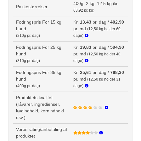
400g, 2 kg, 12.5 kg
(kr.
Pakkestørrelser
63,92 pr. kg)
Fodringspris For 15 kg
Kr.
13,43
pr. dag /
402,90
hund
pr. md
(12,50 kg holder 60
(210g pr. dag)
dage)
Fodringspris For 25 kg
Kr.
19,83
pr. dag /
594,90
hund
pr. md
(12,50 kg holder 40
(310g pr. dag)
dage)
Fodringspris For 35 kg
Kr.
25,61
pr. dag /
768,30
hund
pr. md
(12,50 kg holder 31
(400g pr. dag)
dage)
Produktets kvalitet
(råvarer, ingredienser,
kødindhold, kornindhold
osv.)
Vores rating/anbefaling af
produktet