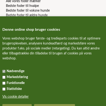
Alle vores foder mærker
Bedste foder til hvalpe
Bedste foder til voksne hunde
Bedste foder til ældre hunde
Bedste kornfri hundefoder
Bedste allergi hundefoder
Denne online shop bruger cookies
Bedste slanke hundefoder
Bedste dåsemad til hunde
Vores webshop bruger første- og tredieparts cookies til at optimere
Billigste hundefoder mærker
brugeroplevelsen, analysere kundeadfærd og markedsføre vores
Bedste billige hundefoder
Hundefoder anmeldelser & reviews
produkter f.eks. på sociale medier (retargeting). Du kan altid ændre
eller tilbagetrække din tilladelse til brugen af cookies på vores
webshop.
FORSIDE
Nødvendige
NYHEDER
Markedsføring
ALLE TILBUD
Funktionelle
Statistiske
KURV
Vis cookie detaljer