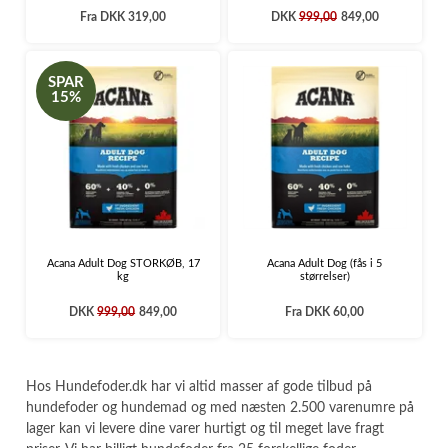
Fra
DKK 319,00
DKK
999,00
849,00
SPAR
15%
Acana Adult Dog STORKØB, 17
Acana Adult Dog (fås i 5
kg
størrelser)
DKK
999,00
849,00
Fra
DKK 60,00
Hos Hundefoder.dk har vi altid masser af gode tilbud på
hundefoder og hundemad og med næsten 2.500 varenumre på
lager kan vi levere dine varer hurtigt og til meget lave fragt