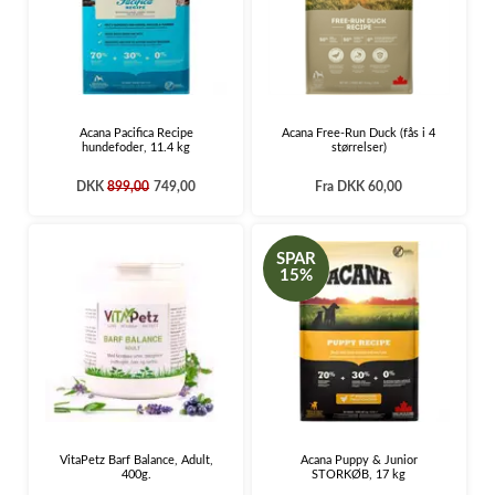
Acana Pacifica Recipe
Acana Free-Run Duck (fås i 4
hundefoder, 11.4 kg
størrelser)
DKK
899,00
749,00
Fra
DKK 60,00
SPAR
15%
VitaPetz Barf Balance, Adult,
Acana Puppy & Junior
400g.
STORKØB, 17 kg