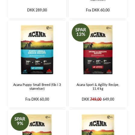
DKK 289,00
Fra
DKK 60,00
SPAR
13%
Acana Puppy Small Breed (fås i 3
Acana Sport & Agility Recipe,
størrelser)
11.4 kg
Fra
DKK 60,00
DKK
749,00
649,00
SPAR
9%