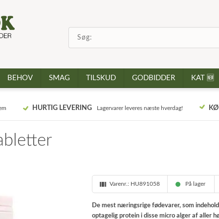
BEHOV
SMAG
TILSKUD
GODBIDDER
KAT 🆕
HURTIG LEVERING
KØ
jem
Lagervarer leveres næste hverdag!
abletter
Varenr.:
HU891058
På lager
De mest næringsrige fødevarer, som indeholde
optagelig protein i disse micro alger af aller 