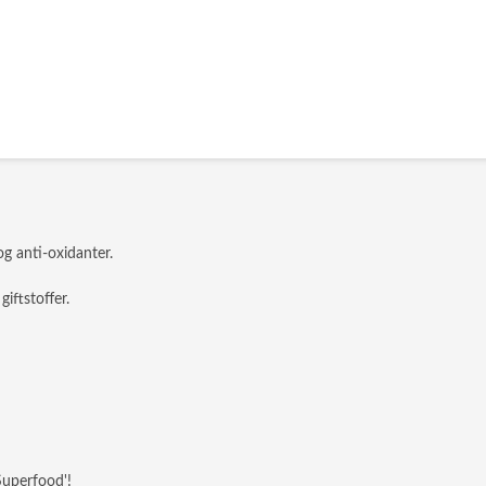
og anti-oxidanter.
giftstoffer.
Superfood'!