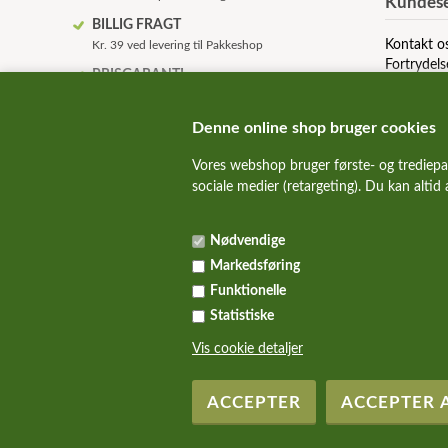
Kundese
BILLIG FRAGT
Kontakt o
Kr. 39 ved levering til Pakkeshop
Fortrydels
PRISGARANTI
Om os
Vi prismatcher udvalgte mærker
Betingelse
HURTIG LEVERING
Denne online shop bruger cookies
Levering dag til dag
Vores webshop bruger første- og trediepa
KVALITET HUNDEMAD!
sociale medier (retargeting). Du kan altid
Kun de bedste og sundeste mærker
SUNDE HUNDE
Nødvendige
Vi guider dig igennem foderjunglen
Markedsføring
Funktionelle
Statistiske
Vis cookie detaljer
Copyright Hundefoder.dk