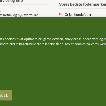
rvice og info
Vores bedste fodermærke
s
Orijen hundefoder
e: Retur- og bytteformular
Acana hundefoder
r og vilkår
Signature hundefoder
Wolfsblut hundefoder
Essential hundefoder
rts cookies til at optimere brugeroplevelsen, analysere kundeadfærd og m
Ziwi Peak hundefoder
 ændre eller tilbagetrække din tilladelse til brugen af cookies på vores we
Carnilove hundefoder
Wildes Land hundefoder
Vetcur hundefoder
Pala hundefoder
Eden hundefoder