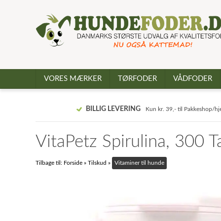
VORES MÆRKER
TØRFODER
VÅDFODER
BILLIG LEVERING
Kun kr. 39,- til Pakkeshop/h
VitaPetz Spirulina, 300 T
Tilbage til:
Forside
»
Tilskud
»
Vitaminer til hunde