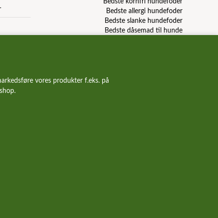
Bedste kornfri hundefoder
r
Bedste allergi hundefoder
Bedste slanke hundefoder
Bedste dåsemad til hunde
Billigste hundefoder mærker
Bedste billige hundefoder
Hundefoder anmeldelser & reviews
arkedsføre vores produkter f.eks. på
bshop.
Forside
Nyheder
Alle tilbud
Kurv