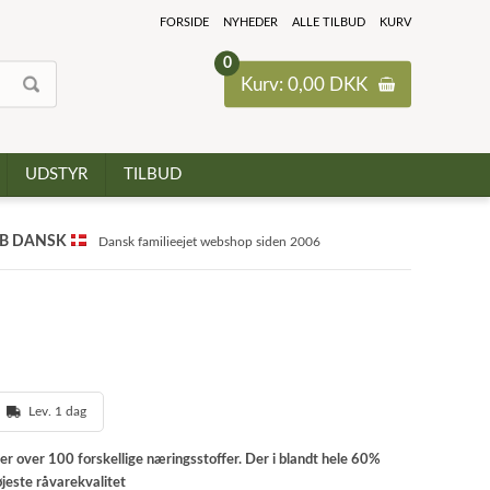
FORSIDE
NYHEDER
ALLE TILBUD
KURV
0
Kurv: 0,00 DKK
UDSTYR
TILBUD
B DANSK
Dansk familieejet webshop siden 2006
Lev. 1 dag
r over 100 forskellige næringsstoffer. Der i blandt hele 60%
højeste råvarekvalitet