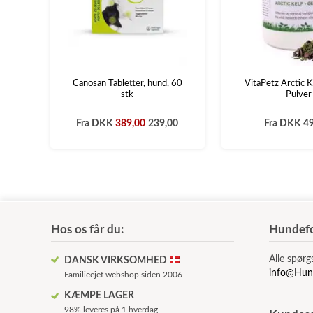
Canosan Tabletter, hund, 60
VitaPetz Arctic K
stk
Pulver
Fra
DKK
389,00
239,00
Fra
DKK 49
Hos os får du:
Hundefo
Alle spørg
DANSK VIRKSOMHED
info@Hun
Familieejet webshop siden 2006
KÆMPE LAGER
98% leveres på 1 hverdag