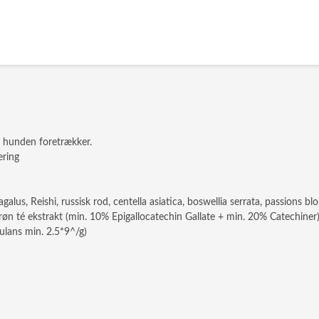
et hunden foretrækker.
ering
us, Reishi, russisk rod, centella asiatica, boswellia serrata, passions blo
 grøn té ekstrakt (min. 10% Epigallocatechin Gallate + min. 20% Catechiner)
ulans min. 2.5*9^/g)