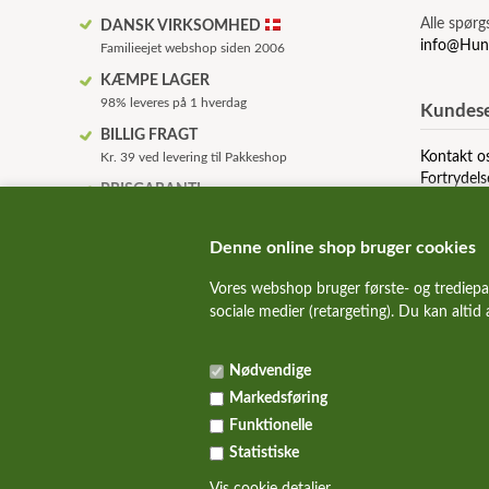
Alle spørg
DANSK VIRKSOMHED
info@Hun
Familieejet webshop siden 2006
KÆMPE LAGER
98% leveres på 1 hverdag
Kundese
BILLIG FRAGT
Kontakt o
Kr. 39 ved levering til Pakkeshop
Fortrydels
PRISGARANTI
Om os
Vi prismatcher udvalgte mærker
Betingelse
HURTIG LEVERING
Denne online shop bruger cookies
Levering dag til dag
Vores webshop bruger første- og trediepa
KVALITET HUNDEMAD!
sociale medier (retargeting). Du kan altid
Kun de bedste og sundeste mærker
SUNDE HUNDE
Nødvendige
Vi guider dig igennem foderjunglen
Markedsføring
Funktionelle
Statistiske