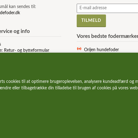
smål kan sendes til:
defoder.dk
rvice og info
Vores bedste fodermærke
s
Orijen hundefoder
e: Retur- og bytteformular
Acana hundefoder
r og vilkår
Signature hundefoder
Wolfsblut hundefoder
Essential hundefoder
rts cookies til at optimere brugeroplevelsen, analysere kundeadfærd og m
Ziwi Peak hundefoder
 ændre eller tilbagetrække din tilladelse til brugen af cookies på vores we
Carnilove hundefoder
Wildes Land hundefoder
Vetcur hundefoder
Pala hundefoder
Eden hundefoder