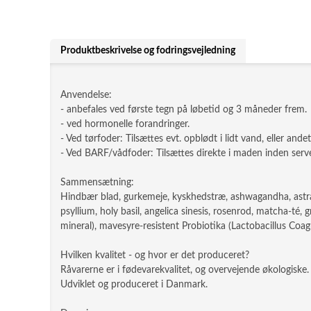
Produktbeskrivelse og fodringsvejledning
Anvendelse:
- anbefales ved første tegn på løbetid og 3 måneder frem.
- ved hormonelle forandringer.
- Ved tørfoder: Tilsættes evt. opblødt i lidt vand, eller and
- Ved BARF/vådfoder: Tilsættes direkte i maden inden serv
Sammensætning:
Hindbær blad, gurkemeje, kyskhedstræ, ashwagandha, astragal
psyllium, holy basil, angelica sinesis, rosenrod, matcha-té,
mineral), mavesyre-resistent Probiotika (Lactobacillus Coag
Hvilken kvalitet - og hvor er det produceret?
Råvarerne er i fødevarekvalitet, og overvejende økologiske.
Udviklet og produceret i Danmark.