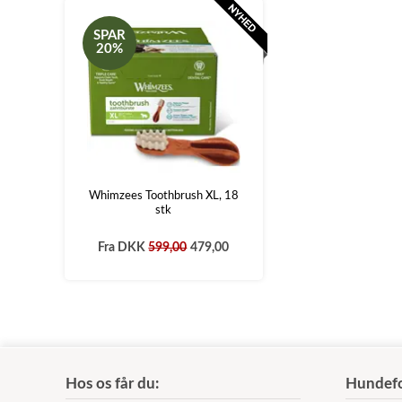
SPAR
20%
Whimzees Toothbrush XL, 18
stk
Fra
DKK
599,00
479,00
Hos os får du:
Hundefo