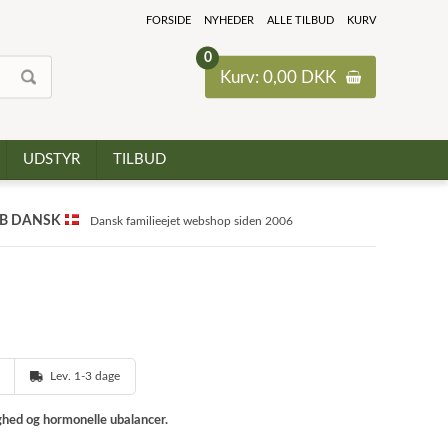
FORSIDE
NYHEDER
ALLE TILBUD
KURV
0
Kurv: 0,00 DKK
UDSTYR
TILBUD
B DANSK
Dansk familieejet webshop siden 2006
Lev. 1-3 dage
ighed og hormonelle ubalancer.