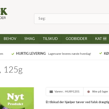
BEHOV
SMAG
TILSKUD
GODBIDDER
KAT 🆕
HURTIG LEVERING
KØ
jem
Lagervarer leveres næste hverdag!
, 125g
Varenr.:
HU891201
Ikke på lager
Et tilskud der hjælper tæver ved falsk drægt