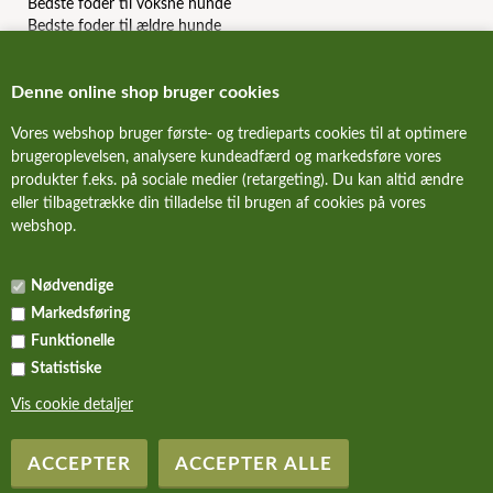
Bedste foder til voksne hunde
Bedste foder til ældre hunde
Bedste kornfri hundefoder
Bedste allergi hundefoder
Denne online shop bruger cookies
Bedste slanke hundefoder
Bedste dåsemad til hunde
Vores webshop bruger første- og tredieparts cookies til at optimere
Billigste hundefoder mærker
brugeroplevelsen, analysere kundeadfærd og markedsføre vores
Bedste billige hundefoder
produkter f.eks. på sociale medier (retargeting). Du kan altid ændre
Hundefoder anmeldelser & reviews
eller tilbagetrække din tilladelse til brugen af cookies på vores
webshop.
FORSIDE
Nødvendige
NYHEDER
Markedsføring
ALLE TILBUD
Funktionelle
Statistiske
KURV
Vis cookie detaljer
Copyright Hundefoder.dk