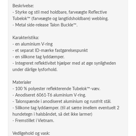
Beskrivelse:
- Styrke og stil med holdbare, farveægte Reflective
Tubelok™ (farveægte og langtidsholdbare) webbing.
- Metal side-release Talon Buckle™.
Karakteristika:
- en aluminium V-ring
- et separat ID-mærke fastgørelsespunkt
- en silikone tag lyddæmper.
- Integreret reflektivitet hjælper med at øge synligheden
under dårlige lysforhold.
Materialer
- 100 % polyester reflekterende Tubelok™-væv.
- Anodiseret 6061-T6 aluminium V-ring.
- Talonspænde i anodiseret aluminium og rustfrit stål.
- Silikone tag lyddæmper. (til at sætte imellem eventuelt 2
hundetegn i halsbåndet, så det ikke larmer)
- Fremstillet i Vietnam.
Vedligehold og vask: