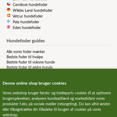
Carnilove hundefoder
Wildes Land hundefoder
Vetcur hundefoder
Pala hundefoder
Eden hundefoder
Hundefoder guides
Alle vores foder mærker
Bedste foder til hvalpe
Bedste foder til voksne hunde
Bedste foder til ældre hunde
Bedste kornfri hundefoder
Bedste allergi hundefoder
Denne online shop bruger cookies
Bedste slanke hundefoder
Bedste dåsemad til hunde
Vores webshop bruger første- og tredieparts cookies til at optimere
Billigste hundefoder mærker
brugeroplevelsen, analysere kundeadfærd og markedsføre vores
Bedste billige hundefoder
produkter f.eks. på sociale medier (retargeting). Du kan altid ændre
Hundefoder anmeldelser & reviews
eller tilbagetrække din tilladelse til brugen af cookies på vores
webshop.