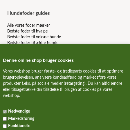
Hundefoder guides
Alle vores foder mærker
Bedste foder til hvalpe
Bedste foder til voksne hunde
Bedste foder til ældre hunde
Bedste kornfri hundefoder
Bedste allergi hundefoder
Denne online shop bruger cookies
Bedste slanke hundefoder
Bedste dåsemad til hunde
Vores webshop bruger første- og tredieparts cookies til at optimere
Billigste hundefoder mærker
brugeroplevelsen, analysere kundeadfærd og markedsføre vores
Bedste billige hundefoder
produkter f.eks. på sociale medier (retargeting). Du kan altid ændre
Hundefoder anmeldelser & reviews
eller tilbagetrække din tilladelse til brugen af cookies på vores
webshop.
FORSIDE
Nødvendige
NYHEDER
Markedsføring
ALLE TILBUD
Funktionelle