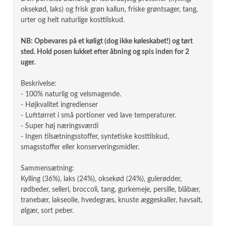
oksekød, laks) og frisk grøn kallun, friske grøntsager, tang,
urter og helt naturlige kosttilskud.
NB: Opbevares på et køligt (dog ikke køleskabet!) og tørt
sted. Hold posen lukket efter åbning og spis inden for 2
uger.
Beskrivelse:
- 100% naturlig og velsmagende.
- Højkvalitet ingredienser
- Lufttørret i små portioner ved lave temperaturer.
- Super høj næringsværdi
- Ingen tilsætningsstoffer, syntetiske kosttilskud,
smagsstoffer eller konserveringsmidler.
Sammensætning:
Kylling (36%), laks (24%), oksekød (24%), gulerødder,
rødbeder, selleri, broccoli, tang, gurkemeje, persille, blåbær,
tranebær, lakseolie, hvedegræs, knuste æggeskaller, havsalt,
ølgær, sort peber.