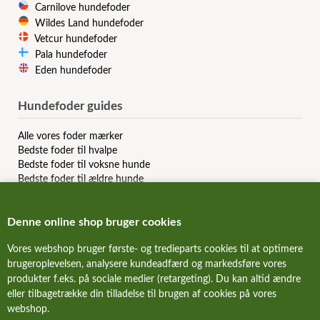
Carnilove hundefoder
Wildes Land hundefoder
Vetcur hundefoder
Pala hundefoder
Eden hundefoder
Hundefoder guides
Alle vores foder mærker
Bedste foder til hvalpe
Bedste foder til voksne hunde
Bedste foder til ældre hunde
Bedste kornfri hundefoder
Bedste allergi hundefoder
Denne online shop bruger cookies
Bedste slanke hundefoder
Bedste dåsemad til hunde
Vores webshop bruger første- og tredieparts cookies til at optimere
Billigste hundefoder mærker
brugeroplevelsen, analysere kundeadfærd og markedsføre vores
Bedste billige hundefoder
produkter f.eks. på sociale medier (retargeting). Du kan altid ændre
Hundefoder anmeldelser & reviews
eller tilbagetrække din tilladelse til brugen af cookies på vores
webshop.