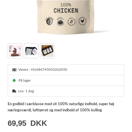
Varenr.:
HU684745010262050
På lager
Lev. 1 dag
En godbid i særklasse med sit 100% naturlige indhold, super høj
næringsværdi, lufttørret og med indhold af 100% kylling
69,95
DKK