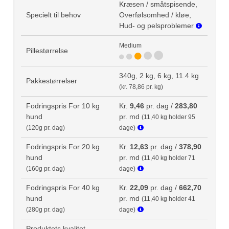
Kræsen / småtspisende,
Specielt til behov
Overfølsomhed / kløe,
Hud- og pelsproblemer
Medium
Pillestørrelse
340g, 2 kg, 6 kg, 11.4 kg
Pakkestørrelser
(kr. 78,86 pr. kg)
Fodringspris For 10 kg
Kr.
9,46
pr. dag /
283,80
hund
pr. md
(11,40 kg holder 95
(120g pr. dag)
dage)
Fodringspris For 20 kg
Kr.
12,63
pr. dag /
378,90
hund
pr. md
(11,40 kg holder 71
(160g pr. dag)
dage)
Fodringspris For 40 kg
Kr.
22,09
pr. dag /
662,70
hund
pr. md
(11,40 kg holder 41
(280g pr. dag)
dage)
Produktets kvalitet