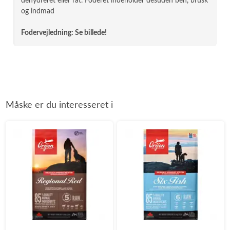
dehydreret eller råt. Foderet indeholder desuden ben, brusk
og indmad
Fodervejledning: Se billede!
Måske er du interesseret i