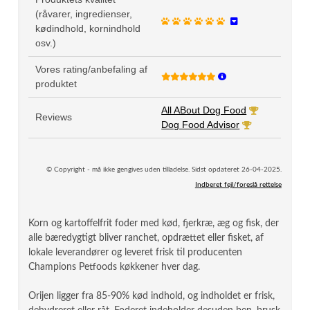
(råvarer, ingredienser,
kødindhold, kornindhold
osv.)
Vores rating/anbefaling af
produktet
All ABout Dog Food
Reviews
Dog Food Advisor
© Copyright - må ikke gengives uden tilladelse. Sidst opdateret 26-04-2025.
Indberet fejl/foreslå rettelse
Korn og kartoffelfrit foder med kød, fjerkræ, æg og fisk, der
alle bæredygtigt bliver ranchet, opdrættet eller fisket, af
lokale leverandører og leveret frisk til producenten
Champions Petfoods køkkener hver dag.
Orijen ligger fra 85-90% kød indhold, og indholdet er frisk,