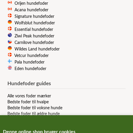
Orijen hundefoder
Acana hundefoder
Signature hundefoder
Wolfsblut hundefoder
Essential hundefoder
Ziwi Peak hundefoder
Carnilove hundefoder
Wildes Land hundefoder
Vetcur hundefoder
Pala hundefoder
Eden hundefoder
Hundefoder guides
Alle vores foder mærker
Bedste foder til hvalpe
Bedste foder til voksne hunde
Bedste foder til ældre hunde
Bedste kornfri hundefoder
Bedste allergi hundefoder
Denne online shop bruger cookies
Bedste slanke hundefoder