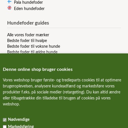
Pala hundefoder
Eden hundefoder
Hundefoder guides
Alle vores foder mærker
Bedste foder til hvalpe
Bedste foder til voksne hunde
Bedste foder til ældre hunde
Bedste kornfri hundefoder
Bedste allergi hundefoder
Denne online shop bruger cookies
Bedste slanke hundefoder
Bedste dåsemad til hunde
Vores webshop bruger første- og tredieparts cookies til at optimere
Billigste hundefoder mærker
brugeroplevelsen, analysere kundeadfærd og markedsføre vores
Bedste billige hundefoder
produkter f.eks. på sociale medier (retargeting). Du kan altid ændre
Hundefoder anmeldelser & reviews
eller tilbagetrække din tilladelse til brugen af cookies på vores
webshop.
FORSIDE
Nødvendige
NYHEDER
Markedsføring