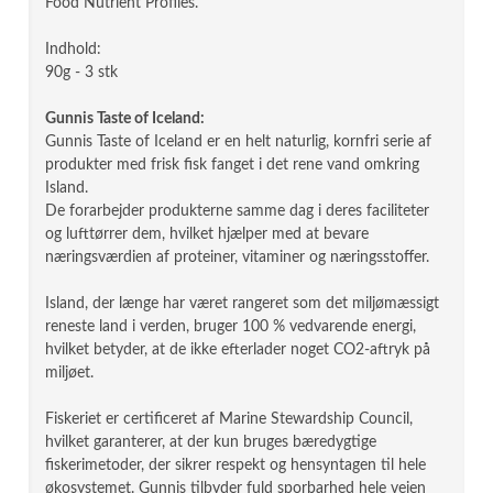
Food Nutrient Profiles.
Indhold:
90g - 3 stk
Gunnis Taste of Iceland:
Gunnis Taste of Iceland er en helt naturlig, kornfri serie af
produkter med frisk fisk fanget i det rene vand omkring
Island.
De forarbejder produkterne samme dag i deres faciliteter
og lufttørrer dem, hvilket hjælper med at bevare
næringsværdien af ​​proteiner, vitaminer og næringsstoffer.
Island, der længe har været rangeret som det miljømæssigt
reneste land i verden, bruger 100 % vedvarende energi,
hvilket betyder, at de ikke efterlader noget CO2-aftryk på
miljøet.
Fiskeriet er certificeret af Marine Stewardship Council,
hvilket garanterer, at der kun bruges bæredygtige
fiskerimetoder, der sikrer respekt og hensyntagen til hele
økosystemet. Gunnis tilbyder fuld sporbarhed hele vejen