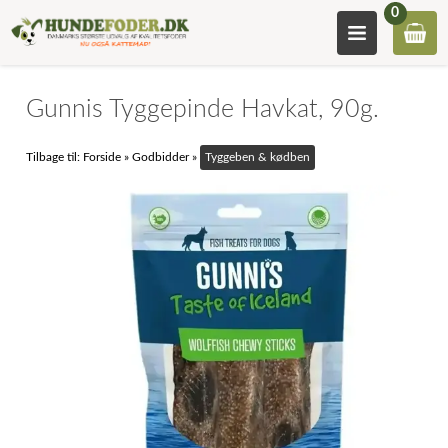
0
Gunnis Tyggepinde Havkat, 90g.
Tilbage til:
Forside
»
Godbidder
»
Tyggeben & kødben