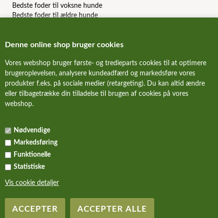
Bedste foder til voksne hunde
Bedste foder til ældre hunde
Bedste kornfri hundefoder
Bedste allergi hundefoder
Denne online shop bruger cookies
Bedste slanke hundefoder
Bedste dåsemad til hunde
Vores webshop bruger første- og tredieparts cookies til at optimere
Billigste hundefoder mærker
brugeroplevelsen, analysere kundeadfærd og markedsføre vores
Bedste billige hundefoder
produkter f.eks. på sociale medier (retargeting). Du kan altid ændre
Hundefoder anmeldelser & reviews
eller tilbagetrække din tilladelse til brugen af cookies på vores
webshop.
FORSIDE
Nødvendige
NYHEDER
Markedsføring
ALLE TILBUD
Funktionelle
Statistiske
KURV
Vis cookie detaljer
Copyright Hundefoder.dk