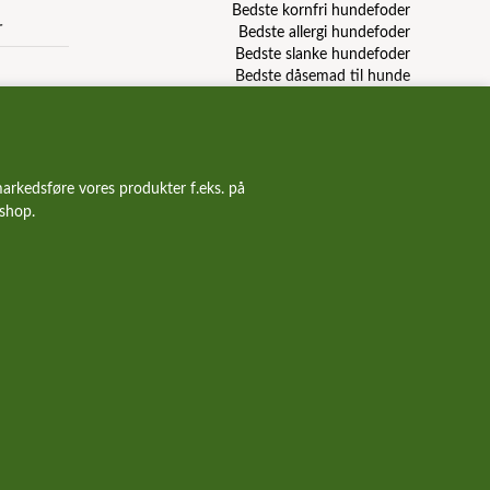
Bedste kornfri hundefoder
r
Bedste allergi hundefoder
Bedste slanke hundefoder
Bedste dåsemad til hunde
Billigste hundefoder mærker
Bedste billige hundefoder
Hundefoder anmeldelser & reviews
arkedsføre vores produkter f.eks. på
bshop.
Forside
Nyheder
Alle tilbud
Kurv