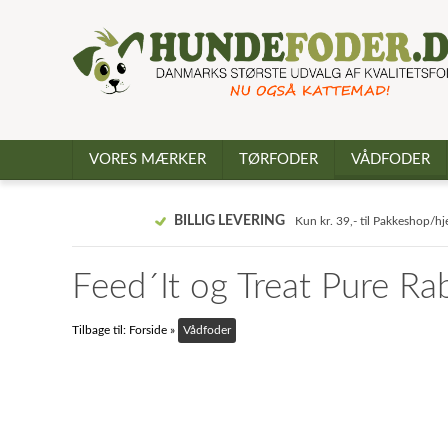
VORES MÆRKER
TØRFODER
VÅDFODER
BILLIG LEVERING
Kun kr. 39,- til Pakkeshop/h
Feed´It og Treat Pure Ra
Tilbage til:
Forside
»
Vådfoder