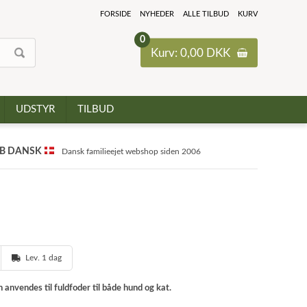
FORSIDE
NYHEDER
ALLE TILBUD
KURV
0
Kurv: 0,00 DKK
UDSTYR
TILBUD
B DANSK
Dansk familieejet webshop siden 2006
Lev. 1 dag
anvendes til fuldfoder til både hund og kat.