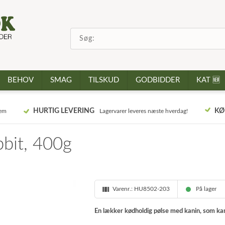
BEHOV
SMAG
TILSKUD
GODBIDDER
KAT 🆕
HURTIG LEVERING
KØ
jem
Lagervarer leveres næste hverdag!
bbit, 400g
Varenr.:
HU8502-203
På lager
En lækker kødholdig pølse med kanin, som kan 