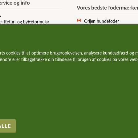
rvice og info
Vores bedste fodermærke
s
Orijen hundefoder
e: Retur- og bytteformular
Acana hundefoder
r og vilkår
Signature hundefoder
Wolfsblut hundefoder
Essential hundefoder
rts cookies til at optimere brugeroplevelsen, analysere kundeadfærd og m
Ziwi Peak hundefoder
 ændre eller tilbagetrække din tilladelse til brugen af cookies på vores we
Carnilove hundefoder
Wildes Land hundefoder
Vetcur hundefoder
Pala hundefoder
Eden hundefoder