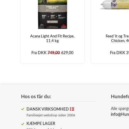
Acana Light And Fit Recipe,
Feed´It og Tre
11.4 kg
Chicken, 
Fra
DKK
749,00
629,00
Fra
DKK 3
Hos os får du:
Hundefo
Alle spørg
DANSK VIRKSOMHED
info@Hun
Familieejet webshop siden 2006
KÆMPE LAGER