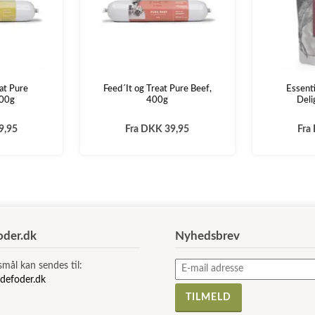
at Pure
Feed´It og Treat Pure Beef,
Essent
400g
400g
Deli
9,95
Fra
DKK 39,95
Fra
der.dk
Nyhedsbrev
smål kan sendes til:
defoder.dk