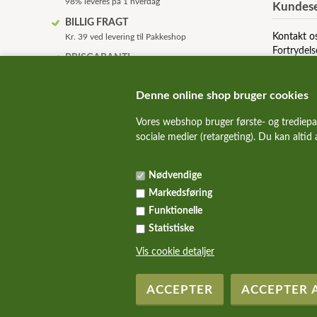
98% leveres på 1 hverdag
Kundese
BILLIG FRAGT
Kontakt o
Kr. 39 ved levering til Pakkeshop
Fortrydels
PRISGARANTI
Om os
Vi prismatcher udvalgte mærker
Betingelse
HURTIG LEVERING
Denne online shop bruger cookies
Levering dag til dag
Vores webshop bruger første- og trediepa
KVALITET HUNDEMAD!
sociale medier (retargeting). Du kan altid
Kun de bedste og sundeste mærker
SUNDE HUNDE
Nødvendige
Vi guider dig igennem foderjunglen
Markedsføring
Funktionelle
Statistiske
Vis cookie detaljer
Copyright Hundefoder.dk