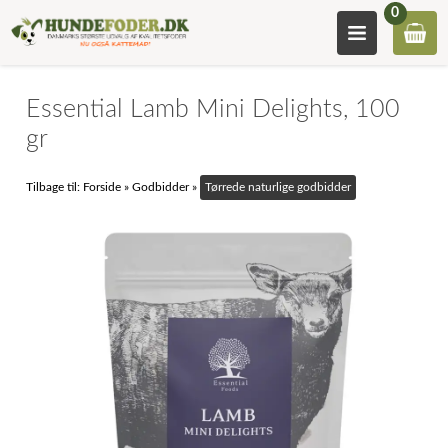
0
Essential Lamb Mini Delights, 100
gr
Tilbage til:
Forside
»
Godbidder
»
Tørrede naturlige godbidder