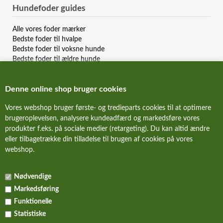
Hundefoder guides
Alle vores foder mærker
Bedste foder til hvalpe
Bedste foder til voksne hunde
Bedste foder til ældre hunde
Bedste kornfri hundefoder
Bedste allergi hundefoder
Denne online shop bruger cookies
Bedste slanke hundefoder
Bedste dåsemad til hunde
Vores webshop bruger første- og tredieparts cookies til at optimere
Billigste hundefoder mærker
brugeroplevelsen, analysere kundeadfærd og markedsføre vores
Bedste billige hundefoder
produkter f.eks. på sociale medier (retargeting). Du kan altid ændre
Hundefoder anmeldelser & reviews
eller tilbagetrække din tilladelse til brugen af cookies på vores
webshop.
FORSIDE
Nødvendige
NYHEDER
Markedsføring
ALLE TILBUD
Funktionelle
Statistiske
KURV