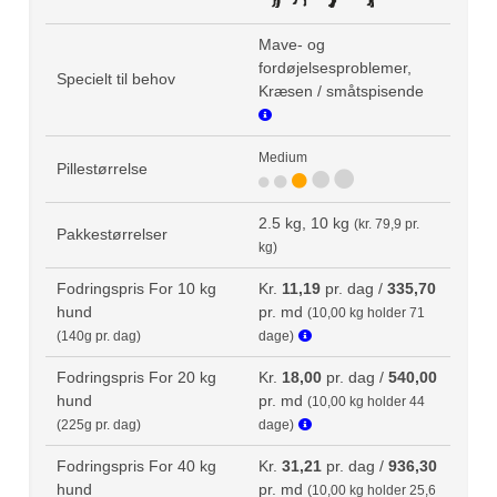
Mave- og
fordøjelsesproblemer,
Specielt til behov
Kræsen / småtspisende
Medium
Pillestørrelse
2.5 kg, 10 kg
(kr. 79,9 pr.
Pakkestørrelser
kg)
Fodringspris For 10 kg
Kr.
11,19
pr. dag /
335,70
hund
pr. md
(10,00 kg holder 71
(140g pr. dag)
dage)
Fodringspris For 20 kg
Kr.
18,00
pr. dag /
540,00
hund
pr. md
(10,00 kg holder 44
(225g pr. dag)
dage)
Fodringspris For 40 kg
Kr.
31,21
pr. dag /
936,30
hund
pr. md
(10,00 kg holder 25,6