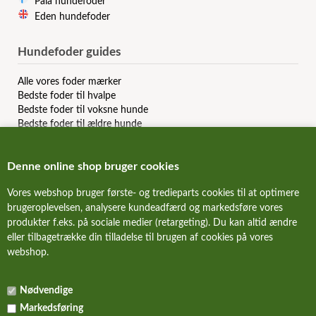
Pala hundefoder
Eden hundefoder
Hundefoder guides
Alle vores foder mærker
Bedste foder til hvalpe
Bedste foder til voksne hunde
Bedste foder til ældre hunde
Bedste kornfri hundefoder
Bedste allergi hundefoder
Denne online shop bruger cookies
Bedste slanke hundefoder
Bedste dåsemad til hunde
Vores webshop bruger første- og tredieparts cookies til at optimere
Billigste hundefoder mærker
brugeroplevelsen, analysere kundeadfærd og markedsføre vores
Bedste billige hundefoder
produkter f.eks. på sociale medier (retargeting). Du kan altid ændre
Hundefoder anmeldelser & reviews
eller tilbagetrække din tilladelse til brugen af cookies på vores
webshop.
FORSIDE
Nødvendige
NYHEDER
Markedsføring