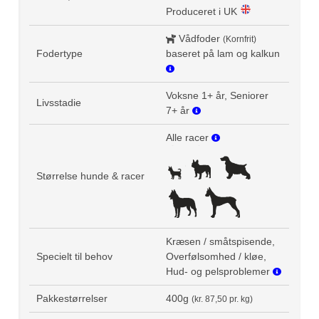
Produceret i UK
Vådfoder
(Kornfrit)
Fodertype
baseret på lam og kalkun
Voksne 1+ år, Seniorer
Livsstadie
7+ år
Alle racer
Størrelse hunde & racer
Kræsen / småtspisende,
Specielt til behov
Overfølsomhed / kløe,
Hud- og pelsproblemer
Pakkestørrelser
400g
(kr. 87,50 pr. kg)