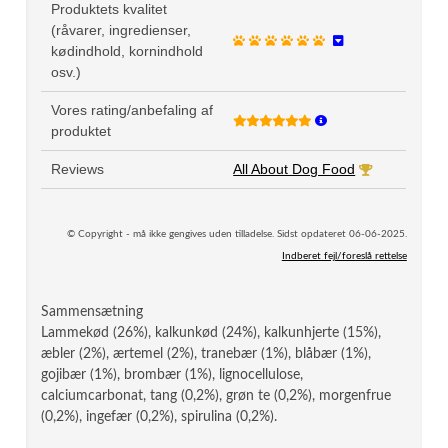
Produktets kvalitet
(råvarer, ingredienser,
kødindhold, kornindhold
osv.)
Vores rating/anbefaling af
produktet
Reviews
All About Dog Food
© Copyright - må ikke gengives uden tilladelse. Sidst opdateret 06-06-2025.
Indberet fejl/foreslå rettelse
Sammensætning
Lammekød (26%), kalkunkød (24%), kalkunhjerte (15%),
æbler (2%), ærtemel (2%), tranebær (1%), blåbær (1%),
gojibær (1%), brombær (1%), lignocellulose,
calciumcarbonat, tang (0,2%), grøn te (0,2%), morgenfrue
(0,2%), ingefær (0,2%), spirulina (0,2%).