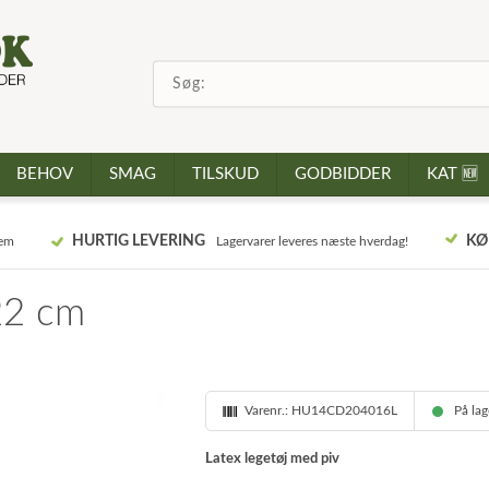
BEHOV
SMAG
TILSKUD
GODBIDDER
KAT 🆕
HURTIG LEVERING
KØ
jem
Lagervarer leveres næste hverdag!
22 cm
Varenr.:
HU14CD204016L
På la
Latex legetøj med piv