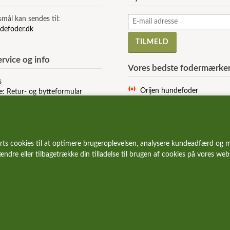
smål kan sendes til:
defoder.dk
rvice og info
Vores bedste fodermærke
s
Orijen hundefoder
e: Retur- og bytteformular
Acana hundefoder
r og vilkår
Signature hundefoder
Wolfsblut hundefoder
Essential hundefoder
rts cookies til at optimere brugeroplevelsen, analysere kundeadfærd og m
Ziwi Peak hundefoder
 ændre eller tilbagetrække din tilladelse til brugen af cookies på vores we
Carnilove hundefoder
Wildes Land hundefoder
Vetcur hundefoder
Pala hundefoder
Eden hundefoder