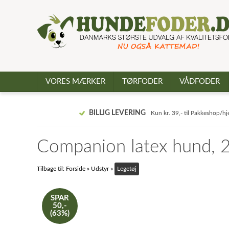
VORES MÆRKER
TØRFODER
VÅDFODER
BILLIG LEVERING
Kun kr. 39,- til Pakkeshop/h
Companion latex hund, 
Tilbage til:
Forside
»
Udstyr
»
Legetøj
SPAR
50,-
(63%)