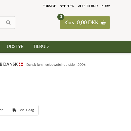
FORSIDE
NYHEDER
ALLE TILBUD
KURV
0
Kurv: 0,00 DKK
UDSTYR
TILBUD
B DANSK
Dansk familieejet webshop siden 2006
ger
Lev. 1 dag