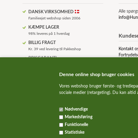
Alle spørg
DANSK VIRKSOMHED
info@Hun
Familieejet webshop siden 2006
KÆMPE LAGER
98% leveres på 1 hverdag
Kundese
BILLIG FRAGT
Kontakt o
Kr. 39 ved levering til Pakkeshop
Fortrydels
PRISGARANTI
Om os
Vi prismatcher udvalgte mærker
Betingelse
HURTIG LEVERING
Denne online shop bruger cookies
Levering dag til dag
Vores webshop bruger første- og trediepa
KVALITET HUNDEMAD!
sociale medier (retargeting). Du kan altid
Kun de bedste og sundeste mærker
SUNDE HUNDE
Nødvendige
Vi guider dig igennem foderjunglen
Markedsføring
Funktionelle
Statistiske