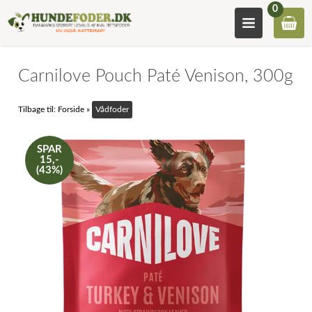
0
Carnilove Pouch Paté Venison, 300g
Tilbage til:
Forside
»
Vådfoder
SPAR
15,-
(43%)