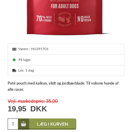
Varenr.:
HU295701
På lager
Lev. 1 dag
Paté pouch med kalkun, vildt og jordbærblade. Til voksne hunde af
alle racer.
Vejl. markedspris: 35,00
19,95
DKK