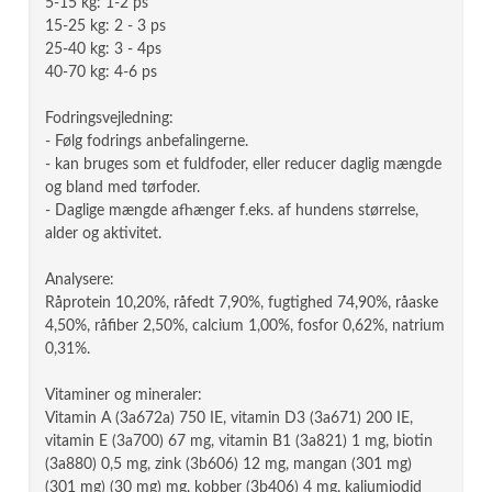
5-15 kg: 1-2 ps
15-25 kg: 2 - 3 ps
25-40 kg: 3 - 4ps
40-70 kg: 4-6 ps
Fodringsvejledning:
- Følg fodrings anbefalingerne.
- kan bruges som et fuldfoder, eller reducer daglig mængde
og bland med tørfoder.
- Daglige mængde afhænger f.eks. af hundens størrelse,
alder og aktivitet.
Analysere:
Råprotein 10,20%, råfedt 7,90%, fugtighed 74,90%, råaske
4,50%, råfiber 2,50%, calcium 1,00%, fosfor 0,62%, natrium
0,31%.
Vitaminer og mineraler:
Vitamin A (3a672a) 750 IE, vitamin D3 (3a671) 200 IE,
vitamin E (3a700) 67 mg, vitamin B1 (3a821) 1 mg, biotin
(3a880) 0,5 mg, zink (3b606) 12 mg, mangan (301 mg)
(301 mg) (30 mg) mg, kobber (3b406) 4 mg, kaliumiodid