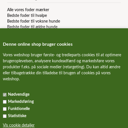
Alle vores foder mærker
Bedste foder til hvalpe
Bedste foder til voksne hunde
Bedste foder til ældre hunde
Bedste kornfri hundefoder
Bedste allergi hundefoder
Denne online shop bruger cookies
Bedste slanke hundefoder
Bedste dåsemad til hunde
Vores webshop bruger første- og tredieparts cookies til at optimere
Billigste hundefoder mærker
brugeroplevelsen, analysere kundeadfærd og markedsføre vores
Bedste billige hundefoder
produkter f.eks. på sociale medier (retargeting). Du kan altid ændre
Hundefoder anmeldelser & reviews
eller tilbagetrække din tilladelse til brugen af cookies på vores
webshop.
FORSIDE
Nødvendige
NYHEDER
Markedsføring
ALLE TILBUD
Funktionelle
Statistiske
KURV
Vis cookie detaljer