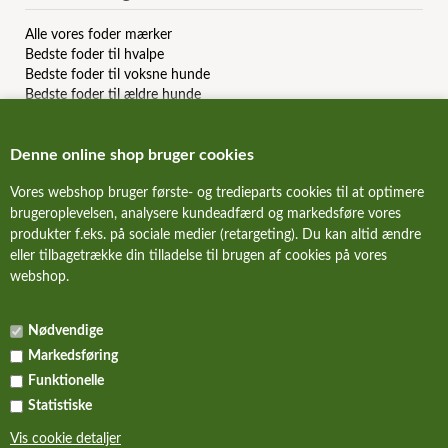
Alle vores foder mærker
Bedste foder til hvalpe
Bedste foder til voksne hunde
Bedste foder til ældre hunde
Bedste kornfri hundefoder
Bedste allergi hundefoder
Denne online shop bruger cookies
Bedste slanke hundefoder
Bedste dåsemad til hunde
Vores webshop bruger første- og tredieparts cookies til at optimere
Billigste hundefoder mærker
brugeroplevelsen, analysere kundeadfærd og markedsføre vores
Bedste billige hundefoder
produkter f.eks. på sociale medier (retargeting). Du kan altid ændre
Hundefoder anmeldelser & reviews
eller tilbagetrække din tilladelse til brugen af cookies på vores
webshop.
FORSIDE
Nødvendige
NYHEDER
Markedsføring
ALLE TILBUD
Funktionelle
Statistiske
KURV
Vis cookie detaljer