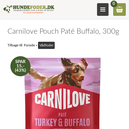
0
Carnilove Pouch Paté Buffalo, 300g
Tilbage til:
Forside
»
Vådfoder
SPAR
15,-
(43%)