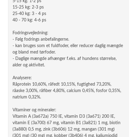
5-15 kg: 1-2 ps
15-25 kg: 2-3 ps
25-40 kg: 3 - 4 ps
40 - 70 kg: 4-6 ps
Fodringsvejledning:
- Følg fodrings anbefalingerne.
- kan bruges som et fuldfoder, eller reducer daglig mængde
og bland med tørfoder.
- Daglige mængde afhænger f.eks. af hundens størrelse,
alder og aktivitet.
Analysere:
Råprotein 10,60%, råfedt 10,15%, fugtighed 73,20%,
råaske 3,00%, råfiber 4,80%, calcium 0,45%, fosfor 0,35%,
natrium 0,32%.
Vitaminer og mineraler:
Vitamin A (3a672a) 750 IE, vitamin D3 (3a671) 200 IE,
vitamin E (3a700) 67 mg, vitamin B1 (3a821) 1 mg, biotin
(3a880) 0,5 mg, zink (3b606) 12 mg, mangan (301 mg)
(301 mg) (30 mg) mg, kobber (3b406) 4 mg, kaliumiodid