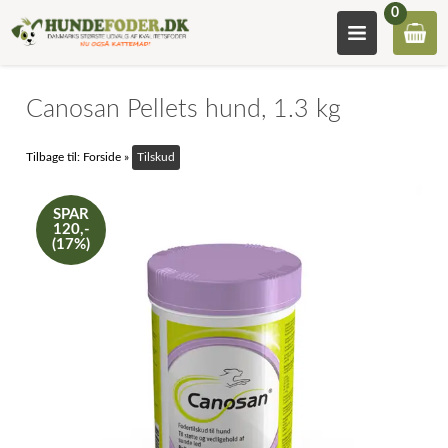
0
Canosan Pellets hund, 1.3 kg
Tilbage til:
Forside
»
Tilskud
SPAR
120,-
(17%)