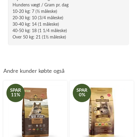
Hundens vægt / Gram pr. dag
10-20 kg: 7 (½ måleske)
20-30 kg: 10 (3/4 måleske)
30-40 kg: 14 (1 måleske)
40-50 kg: 18 (1 1/4 måleske)
Over 50 kg: 21 (1½ måleske)
Andre kunder købte også
SPAR
SPAR
11%
0%