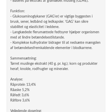
- Baseret på ekstrakt af grønlæbet musling (GLME).
Funktion:
- Glukosaminoglykaner (GAG'er) er vigtige byggesten i
brusk, sener, ledbånd og ledkapsler. 'GAG' kan sikre
stabilitet og elasticitet i leddene.
- Langkædede flerumættede fedtsyrer hjælper organismen
med at lindre betændelsestilstande.
- Komplekse kulhydrater bidrager til at nedsætte mængden
af betændelsesfremkaldende elementer i blodkarrene.
Sammensætning:
Tørret muslinge ekstrakt (40 g. pr. kg.); korn og produkter
heraf; knolde, rodfrugter og mineraler.
Analyse:
Råprotein 13,4%
Råaske 5,2%
Råfedt 3,6%
Råfibre 3,6%
Vejledende dosering: