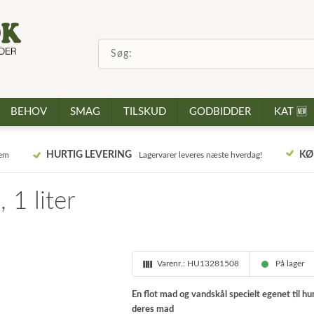
BEHOV
SMAG
TILSKUD
GODBIDDER
KAT 🆕
HURTIG LEVERING
KØ
jem
Lagervarer leveres næste hverdag!
 1 liter
Varenr.:
HU13281508
På lager
En flot mad og vandskål specielt egenet til h
deres mad