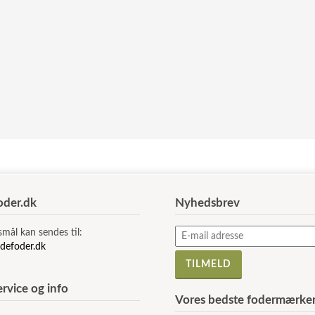
der.dk
Nyhedsbrev
smål kan sendes til:
defoder.dk
rvice og info
Vores bedste fodermærke