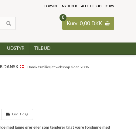
FORSIDE
NYHEDER
ALLE TILBUD
KURV
0
Kurv: 0,00 DKK
UDSTYR
TILBUD
B DANSK
Dansk familieejet webshop siden 2006
Lev. 1 dag
unde med lange ører eller som tenderer til at være forslugne med