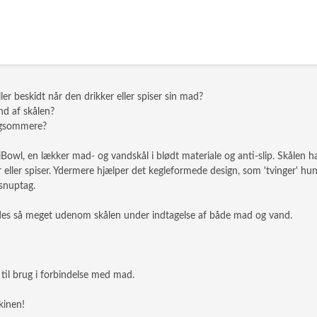
er beskidt når den drikker eller spiser sin mad?
nd af skålen?
angsommere?
owl, en lækker mad- og vandskål i blødt materiale og anti-slip. Skålen ha
r eller spiser. Ydermere hjælper det kegleformede design, som 'tvinger' hund
 snuptag.
pildes så meget udenom skålen under indtagelse af både mad og vand.
l brug i forbindelse med mad.
kinen!