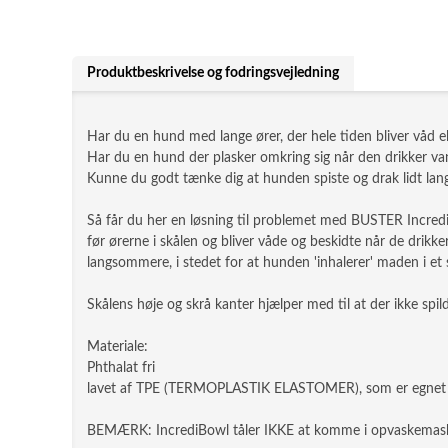
Produktbeskrivelse og fodringsvejledning
Har du en hund med lange ører, der hele tiden bliver våd ell
Har du en hund der plasker omkring sig når den drikker va
Kunne du godt tænke dig at hunden spiste og drak lidt l
Så får du her en løsning til problemet med BUSTER IncrediB
før ørerne i skålen og bliver våde og beskidte når de drikke
langsommere, i stedet for at hunden 'inhalerer' maden i et
Skålens høje og skrå kanter hjælper med til at der ikke s
Materiale:
Phthalat fri
lavet af TPE (TERMOPLASTIK ELASTOMER), som er egnet ti
BEMÆRK: IncrediBowl tåler IKKE at komme i opvaskemas