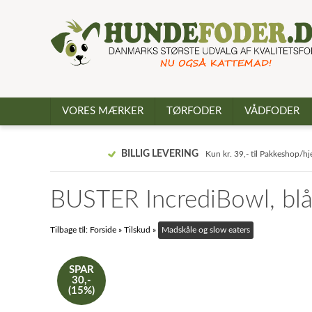
VORES MÆRKER
TØRFODER
VÅDFODER
BILLIG LEVERING
Kun kr. 39,- til Pakkeshop/h
BUSTER IncrediBowl, blå,
Tilbage til:
Forside
»
Tilskud
»
Madskåle og slow eaters
SPAR
30,-
(15%)