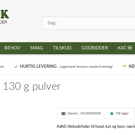
BEHOV
SMAG
TILSKUD
GODBIDDER
KAT 🆕
HURTIG LEVERING
KØ
jem
Lagervarer leveres næste hverdag!
 130 g pulver
Varenr.:
HU3000098
På lager
AdhD tilskudsfoder til hund, kat og hest, nær