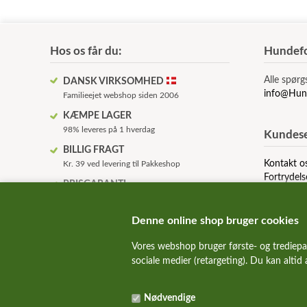
Hos os får du:
Hundefo
Alle spørg
DANSK VIRKSOMHED
info@Hun
Familieejet webshop siden 2006
KÆMPE LAGER
98% leveres på 1 hverdag
Kundese
BILLIG FRAGT
Kontakt o
Kr. 39 ved levering til Pakkeshop
Fortrydels
PRISGARANTI
Om os
Vi prismatcher udvalgte mærker
Betingelse
HURTIG LEVERING
Denne online shop bruger cookies
Levering dag til dag
Vores webshop bruger første- og trediepa
KVALITET HUNDEMAD!
sociale medier (retargeting). Du kan altid
Kun de bedste og sundeste mærker
SUNDE HUNDE
Nødvendige
Vi guider dig igennem foderjunglen