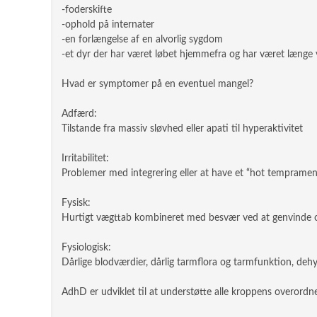
-foderskifte
-ophold på internater
-en forlængelse af en alvorlig sygdom
-et dyr der har været løbet hjemmefra og har været længe
Hvad er symptomer på en eventuel mangel?
Adfærd:
Tilstande fra massiv sløvhed eller apati til hyperaktivitet
Irritabilitet:
Problemer med integrering eller at have et “hot temprament
Fysisk:
Hurtigt vægttab kombineret med besvær ved at genvinde op
Fysiologisk:
Dårlige blodværdier, dårlig tarmflora og tarmfunktion, deh
AdhD er udviklet til at understøtte alle kroppens overordned