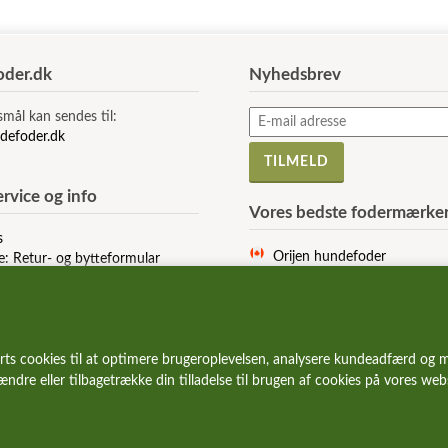
der.dk
Nyhedsbrev
smål kan sendes til:
defoder.dk
rvice og info
Vores bedste fodermærke
s
Orijen hundefoder
e: Retur- og bytteformular
Acana hundefoder
r og vilkår
Signature hundefoder
Wolfsblut hundefoder
Essential hundefoder
rts cookies til at optimere brugeroplevelsen, analysere kundeadfærd og m
Ziwi Peak hundefoder
 ændre eller tilbagetrække din tilladelse til brugen af cookies på vores we
Carnilove hundefoder
Wildes Land hundefoder
Vetcur hundefoder