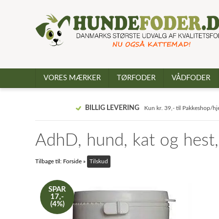
VORES MÆRKER
TØRFODER
VÅDFODER
BILLIG LEVERING
Kun kr. 39,- til Pakkeshop/h
AdhD, hund, kat og hest,
Tilbage til:
Forside
»
Tilskud
SPAR
17,-
(4%)