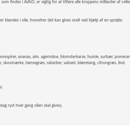
om findes i AdhD, er vigtig for at tilføre alle kroppens milliarder af cell
r blandes i olie, hvorefter det kan gives oralt ved hjælp af en sprøjte.
havrespirer, ananas, alm. agermåne, blomsterkarse, humle, surbær, pomerans
le, skovmærke, hønsegræs, rabarber, valnød, blæretang, citrongræs, lind.
n)
ag ryst hver gang olien skal gives).