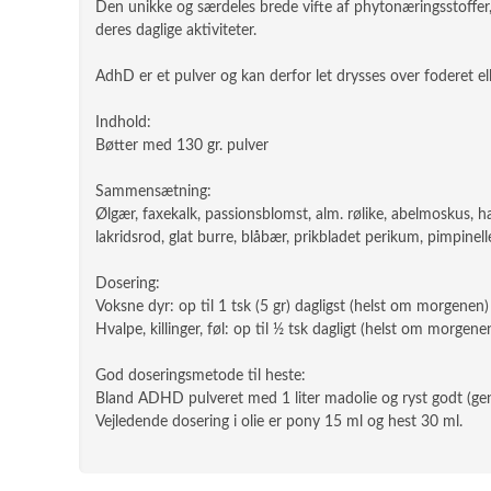
Den unikke og særdeles brede vifte af phytonæringsstoffer, s
deres daglige aktiviteter.
AdhD er et pulver og kan derfor let drysses over foderet elle
Indhold:
Bøtter med 130 gr. pulver
Sammensætning:
Ølgær, faxekalk, passionsblomst, alm. rølike, abelmoskus, 
lakridsrod, glat burre, blåbær, prikbladet perikum, pimpinel
Dosering:
Voksne dyr: op til 1 tsk (5 gr) dagligst (helst om morgenen)
Hvalpe, killinger, føl: op til ½ tsk dagligt (helst om morgene
God doseringsmetode til heste:
Bland ADHD pulveret med 1 liter madolie og ryst godt (gent
Vejledende dosering i olie er pony 15 ml og hest 30 ml.