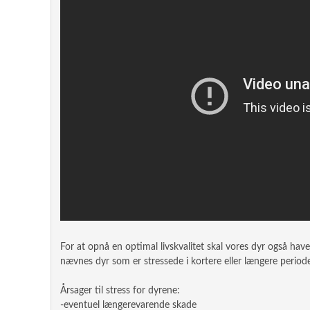
For at opnå en optimal livskvalitet skal vores dyr også hav
nævnes dyr som er stressede i kortere eller længere periode
Årsager til stress for dyrene:
-eventuel længerevarende skade