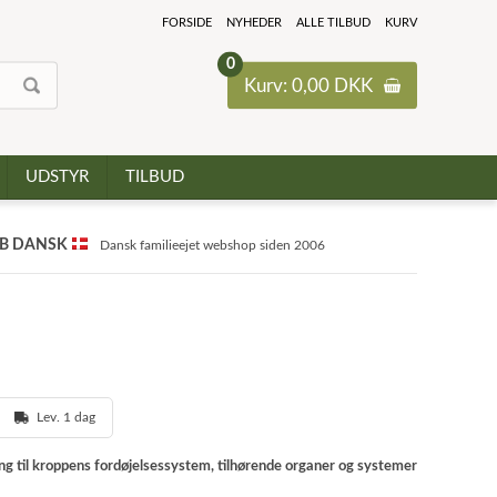
FORSIDE
NYHEDER
ALLE TILBUD
KURV
0
Kurv: 0,00 DKK
UDSTYR
TILBUD
B DANSK
Dansk familieejet webshop siden 2006
Lev. 1 dag
ing til kroppens fordøjelsessystem, tilhørende organer og systemer